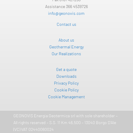
Assistance 366 4539726
info@geonovis.com
Contact us
About us
Geothermal Energy
Our Realizations
Get a quote
Downloads
Privacy Policy
Cookie Policy
Cookie Management
GEONOVIS Energia Geotermica srl ​​with sole shareholder –
All rights reserved – S.S. 11 Km 46,500 – 13040 Borgo D’Ale
(VC) VAT 02440060024