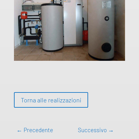
Torna alle realizzazioni
←
Precedente
Successivo
→