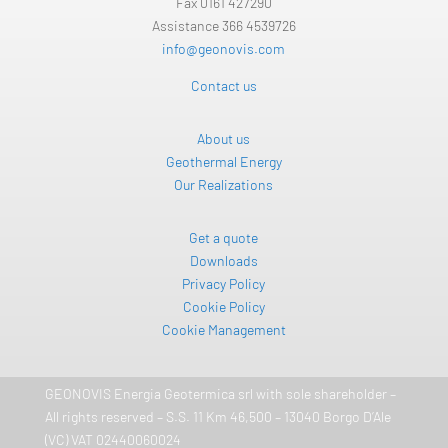
Fax 0161 427290
Assistance 366 4539726
info@geonovis.com
Contact us
About us
Geothermal Energy
Our Realizations
Get a quote
Downloads
Privacy Policy
Cookie Policy
Cookie Management
GEONOVIS Energia Geotermica srl ​​with sole shareholder –
All rights reserved – S.S. 11 Km 46,500 – 13040 Borgo D’Ale
(VC) VAT 02440060024