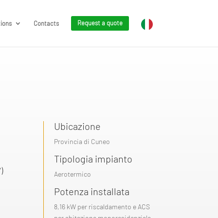
tions
Contacts
Request a quote
Ubicazione
Provincia di Cuneo
Tipologia impianto
)
Aerotermico
Potenza installata
8,16 kW per riscaldamento e ACS
per abitazione monoresidenziale