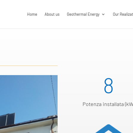
Home
About us
Geothermal Energy
Our Realiza
8
Potenza installata (kW