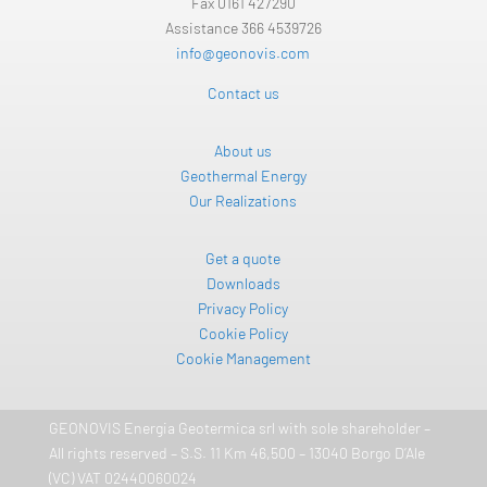
Fax 0161 427290
Assistance 366 4539726
info@geonovis.com
Contact us
About us
Geothermal Energy
Our Realizations
Get a quote
Downloads
Privacy Policy
Cookie Policy
Cookie Management
GEONOVIS Energia Geotermica srl ​​with sole shareholder –
All rights reserved – S.S. 11 Km 46,500 – 13040 Borgo D’Ale
(VC) VAT 02440060024