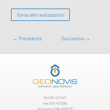
Torna alle realizzazioni
←
Precedente
Successivo
→
Tel
0161 427407
Fax 0161 427290
Assistance 366 4539726