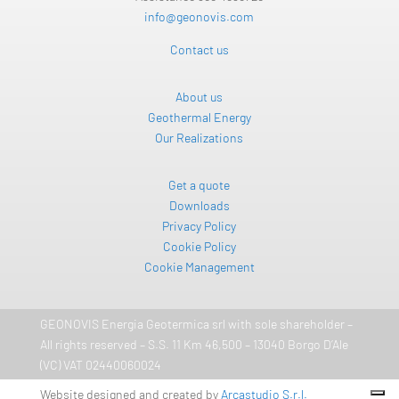
info@geonovis.com
Contact us
About us
Geothermal Energy
Our Realizations
Get a quote
Downloads
Privacy Policy
Cookie Policy
Cookie Management
GEONOVIS Energia Geotermica srl ​​with sole shareholder –
All rights reserved – S.S. 11 Km 46,500 – 13040 Borgo D’Ale
(VC) VAT 02440060024
Website designed and created by
Arcastudio S.r.l.