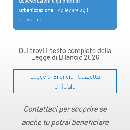
asseverazioni e gli oneri di
urbanizzazione
– collegate agli
interventi.
Qui trovi il testo completo della
Legge di Bilancio 2026
Legge di Bilancio - Gazzetta
Ufficiale
Contattaci per scoprire se
anche tu potrai beneficiare