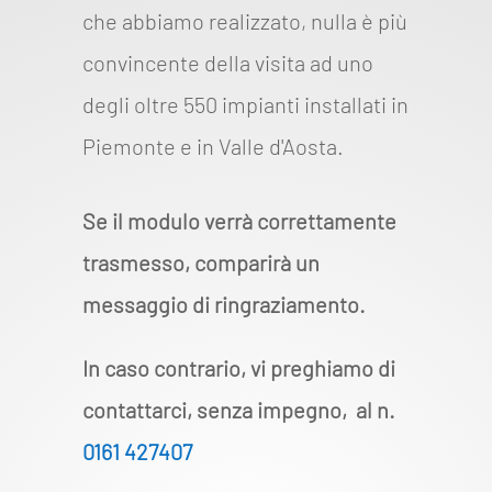
che abbiamo realizzato, nulla è più
convincente della visita ad uno
degli oltre 550 impianti installati in
Piemonte e in Valle d'Aosta.
Se il modulo verrà correttamente
trasmesso, comparirà un
messaggio di ringraziamento.
In caso contrario, vi preghiamo di
contattarci, senza impegno, al n.
0161 427407