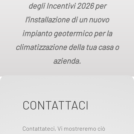
degli Incentivi 2026 per
l’installazione di un nuovo
impianto geotermico per la
climatizzazione della tua casa o
azienda.
CONTATTACI
Contattateci, Vi mostreremo ciò