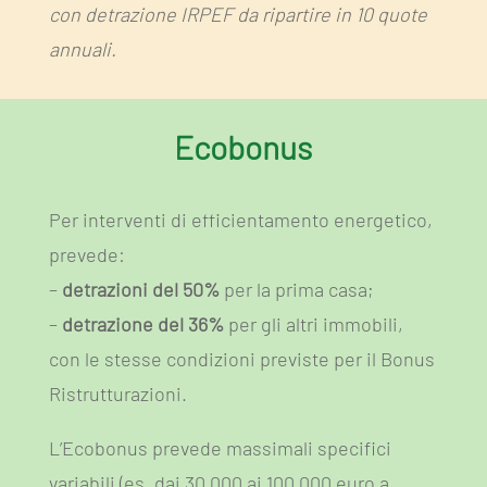
con detrazione IRPEF da ripartire in 10 quote
annuali.
Ecobonus
Per interventi di efficientamento energetico,
prevede:
–
detrazioni del 50%
per la prima casa;
–
detrazione del 36%
per gli altri immobili,
con le stesse condizioni previste per il Bonus
Ristrutturazioni.
L’Ecobonus prevede massimali specifici
variabili (es. dai 30.000 ai 100.000 euro a