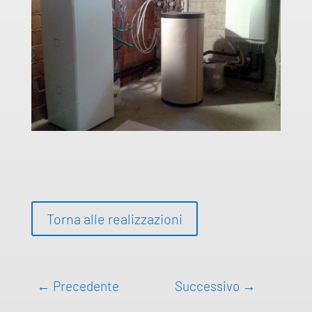
Torna alle realizzazioni
←
Precedente
Successivo
→