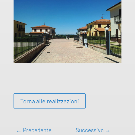
Torna alle realizzazioni
←
Precedente
Successivo
→