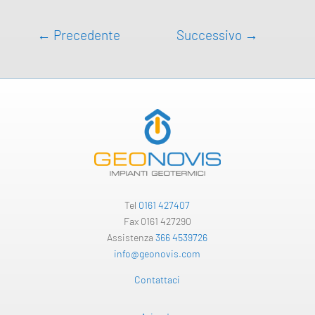
←
Precedente
Successivo
→
Tel
0161 427407
Fax 0161 427290
Assistenza
366 4539726
info@geonovis.com
Contattaci