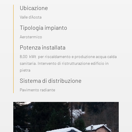
Ubicazione
Valle d’Aosta
Tipologia impianto
Aerotermico
Potenza installata
8,00 kWt per riscaldamento e produzione acqua calda
sanitaria
. Intervento di ristrutturazione edificio in
pietra
Sistema di distribuzione
Pavimento radiante