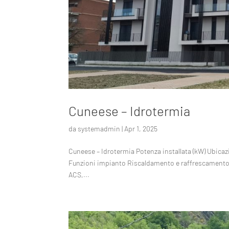
Cuneese – Idrotermia
da
systemadmin
|
Apr 1, 2025
Cuneese – Idrotermia Potenza installata (kW) Ubica
Funzioni impianto Riscaldamento e raffrescamento
ACS,...