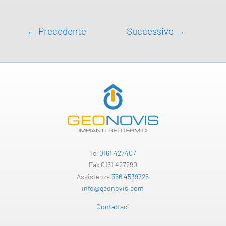
←
Precedente
Successivo
→
Tel
0161 427407
Fax 0161 427290
Assistenza
366 4539726
info@geonovis.com
Contattaci